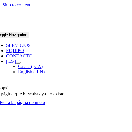
Skip to content
oggle Navigation
SERVICIOS
EQUIPO
CONTACTO
| ES |
Català
(
| CA
)
English
(
| EN
)
ops!
 página que buscabas ya no existe.
ver a la página de inicio