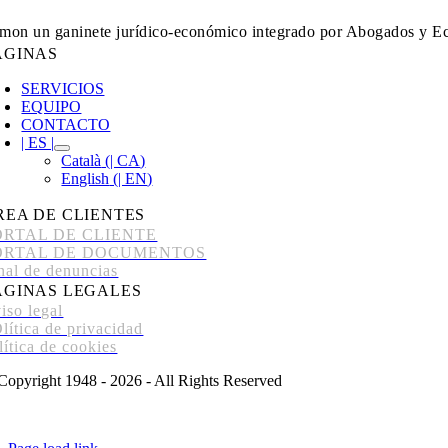
mon un ganinete jurídico-económico integrado por Abogados y Ec
ÁGINAS
SERVICIOS
EQUIPO
CONTACTO
| ES |
Català
(
| CA
)
English
(
| EN
)
REA DE CLIENTES
ORTAL DE CLIENTE
ORTAL DE DOCUMENTOS
nal de denuncias
ÁGINAS LEGALES
iso legal
lítica de privacidad
lítica de cookies
Copyright 1948 - 2026 - All Rights Reserved