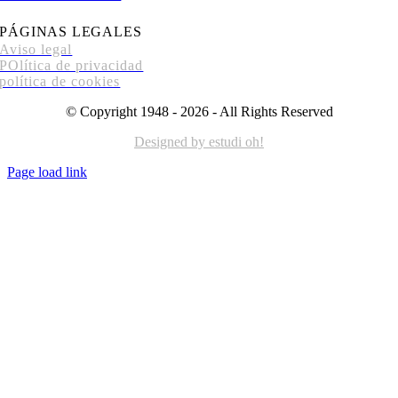
PÁGINAS LEGALES
Aviso legal
POlítica de privacidad
política de cookies
© Copyright 1948 - 2026 - All Rights Reserved
Designed by estudi oh!
Page load link