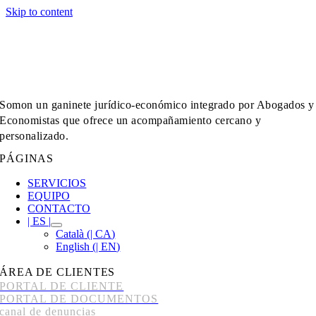
Skip to content
Somon un ganinete jurídico-económico integrado por Abogados y
Economistas que ofrece un acompañamiento cercano y
personalizado.
PÁGINAS
SERVICIOS
EQUIPO
CONTACTO
| ES |
Català
(
| CA
)
English
(
| EN
)
ÁREA DE CLIENTES
PORTAL DE CLIENTE
PORTAL DE DOCUMENTOS
canal de denuncias