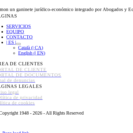
mon un ganinete jurídico-económico integrado por Abogados y Ec
ÁGINAS
SERVICIOS
EQUIPO
CONTACTO
| ES |
Català
(
| CA
)
English
(
| EN
)
REA DE CLIENTES
ORTAL DE CLIENTE
ORTAL DE DOCUMENTOS
nal de denuncias
ÁGINAS LEGALES
iso legal
lítica de privacidad
lítica de cookies
Copyright 1948 - 2026 - All Rights Reserved