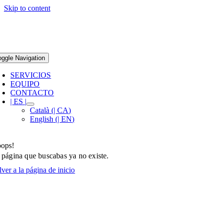
Skip to content
oggle Navigation
SERVICIOS
EQUIPO
CONTACTO
| ES |
Català
(
| CA
)
English
(
| EN
)
ops!
 página que buscabas ya no existe.
ver a la página de inicio